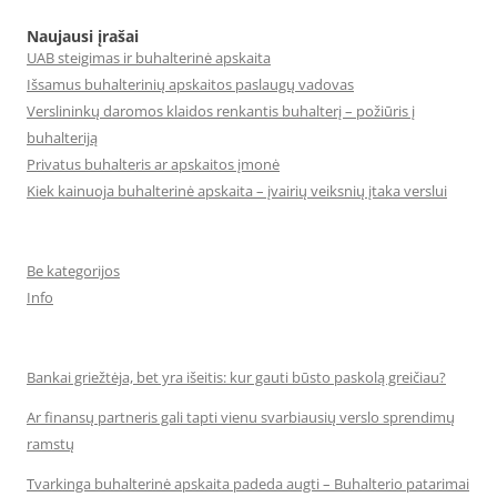
Naujausi įrašai
UAB steigimas ir buhalterinė apskaita
Išsamus buhalterinių apskaitos paslaugų vadovas
Verslininkų daromos klaidos renkantis buhalterį – požiūris į
buhalteriją
Privatus buhalteris ar apskaitos įmonė
Kiek kainuoja buhalterinė apskaita – įvairių veiksnių įtaka verslui
Be kategorijos
Info
Bankai griežtėja, bet yra išeitis: kur gauti būsto paskolą greičiau?
Ar finansų partneris gali tapti vienu svarbiausių verslo sprendimų
ramstų
Tvarkinga buhalterinė apskaita padeda augti – Buhalterio patarimai