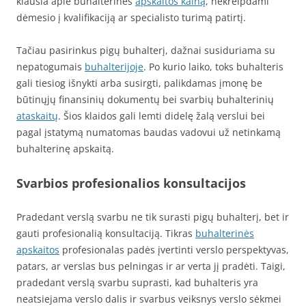
klausia apie buhalterinės
apskaitos kainą
, nekreipdami
dėmesio į kvalifikaciją ar specialisto turimą patirtį.
Tačiau pasirinkus pigų buhalterį, dažnai susiduriama su
nepatogumais
buhalterijoje
. Po kurio laiko, toks buhalteris
gali tiesiog išnykti arba susirgti, palikdamas įmonę be
būtinųjų finansinių dokumentų bei svarbių buhalterinių
ataskaitų
. Šios klaidos gali lemti didelę žalą verslui bei
pagal įstatymą numatomas baudas vadovui už netinkamą
buhalterinę apskaitą.
Svarbios profesionalios konsultacijos
Pradedant verslą svarbu ne tik surasti pigų buhalterį, bet ir
gauti profesionalią konsultaciją. Tikras
buhalterinės
apskaitos
profesionalas padės įvertinti verslo perspektyvas,
patars, ar verslas bus pelningas ir ar verta jį pradėti. Taigi,
pradedant verslą svarbu suprasti, kad buhalteris yra
neatsiejama verslo dalis ir svarbus veiksnys verslo sėkmei