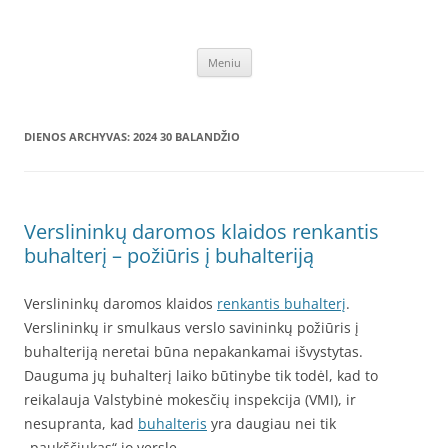
Buhalterinė apskaita
Buhalterijos – Įmonių Apskaitos kaina: Individuali veikla, VSI,
Pereiti
biudzetiniu istaigu, MB, UAB – apskaita nuotoliniu būdu,
Meniu
prie
turinio
konkurencingos kainos
DIENOS ARCHYVAS:
2024 30 BALANDŽIO
Verslininkų daromos klaidos renkantis
buhalterį – požiūris į buhalteriją
Verslininkų daromos klaidos
renkantis buhalterį
.
Verslininkų ir smulkaus verslo savininkų požiūris į
buhalteriją neretai būna nepakankamai išvystytas.
Dauguma jų buhalterį laiko būtinybe tik todėl, kad to
reikalauja Valstybinė mokesčių inspekcija (VMI), ir
nesupranta, kad
buhalteris
yra daugiau nei tik
„paukščiukas“ jo versle.