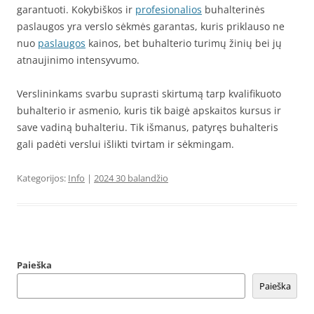
garantuoti. Kokybiškos ir
profesionalios
buhalterinės
paslaugos yra verslo sėkmės garantas, kuris priklauso ne
nuo
paslaugos
kainos, bet buhalterio turimų žinių bei jų
atnaujinimo intensyvumo.
Verslininkams svarbu suprasti skirtumą tarp kvalifikuoto
buhalterio ir asmenio, kuris tik baigė apskaitos kursus ir
save vadiną buhalteriu. Tik išmanus, patyręs buhalteris
gali padėti verslui išlikti tvirtam ir sėkmingam.
Kategorijos:
Info
|
2024 30 balandžio
Paieška
Paieška