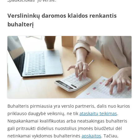
Verslininkų daromos klaidos renkantis
buhalterį
Buhalteris pirmiausia yra verslo partneris, dalis nuo kurios
priklauso daugybė veiksnių, ne tik
ataskaitų teikimas
.
Nepakankamai kvalifikuotas arba neatsakingas buhalteris
gali pritraukti didelius nuostolius įmonės biudžetui dėl
netinkamai vykdomos buhalterinės
apskaitos
. Tačiau,