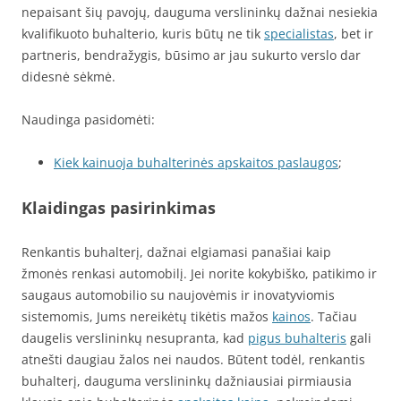
nepaisant šių pavojų, dauguma verslininkų dažnai nesiekia
kvalifikuoto buhalterio, kuris būtų ne tik
specialistas
, bet ir
partneris, bendražygis, būsimo ar jau sukurto verslo dar
didesnė sėkmė.
Naudinga pasidomėti:
Kiek kainuoja buhalterinės apskaitos paslaugos
;
Klaidingas pasirinkimas
Renkantis buhalterį, dažnai elgiamasi panašiai kaip
žmonės renkasi automobilį. Jei norite kokybiško, patikimo ir
saugaus automobilio su naujovėmis ir inovatyviomis
sistemomis, Jums nereikėtų tikėtis mažos
kainos
. Tačiau
daugelis verslininkų nesupranta, kad
pigus buhalteris
gali
atnešti daugiau žalos nei naudos. Būtent todėl, renkantis
buhalterį, dauguma verslininkų dažniausiai pirmiausia