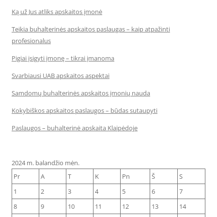
Ką už Jus atliks apskaitos įmonė
Teikia buhalterinės apskaitos paslaugas – kaip atpažinti
profesionalus
Pigiai įsigyti įmonę – tikrai įmanoma
Svarbiausi UAB apskaitos aspektai
Samdomų buhalterinės apskaitos įmonių nauda
Kokybiškos apskaitos paslaugos – būdas sutaupyti
Paslaugos – buhalterinė apskaita Klaipėdoje
2024 m. balandžio mėn.
Pr
A
T
K
Pn
Š
S
1
2
3
4
5
6
7
8
9
10
11
12
13
14